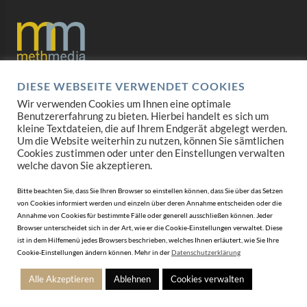
DIESE WEBSEITE VERWENDET COOKIES
Datenschutz
Wir verwenden Cookies um Ihnen eine optimale
Benutzererfahrung zu bieten. Hierbei handelt es sich um
Impressum
kleine Textdateien, die auf Ihrem Endgerät abgelegt werden.
Um die Website weiterhin zu nutzen, können Sie sämtlichen
AGB
Cookies zustimmen oder unter den Einstellungen verwalten
welche davon Sie akzeptieren.
Mediadaten
Bitte beachten Sie, dass Sie Ihren Browser so einstellen können, dass Sie über das Setzen
von Cookies informiert werden und einzeln über deren Annahme entscheiden oder die
Annahme von Cookies für bestimmte Fälle oder generell ausschließen können. Jeder
Browser unterscheidet sich in der Art, wie er die Cookie-Einstellungen verwaltet. Diese
ist in dem Hilfemenü jedes Browsers beschrieben, welches Ihnen erläutert, wie Sie Ihre
Cookie-Einstellungen ändern können. Mehr in der
Datenschutzerklärung
Alle Akzeptieren
Ablehnen
Cookies verwalten
© 2010-2026 DERJUWELIER.at