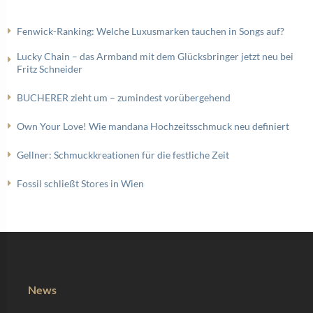
Fenwick-Ranking: Welche Luxusmarken tauchen in Songs auf?
Lucky Chain – das Armband mit dem Glücksbringer jetzt neu bei
Fritz Schneider
BUCHERER zieht um – zumindest vorübergehend
Own Your Love! Wie mandana Hochzeitsschmuck neu definiert
Gellner: Schmuckkreationen für die festliche Zeit
Fossil schließt Stores in Wien
News