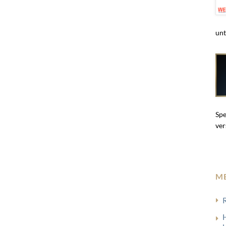
unt
Spe
ver
M