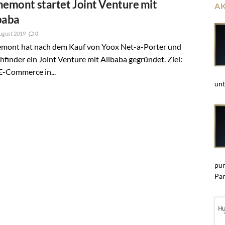
hemont startet Joint Venture mit
A
baba
ugust 2019
0
emont hat nach dem Kauf von Yoox Net-a-Porter und
finder ein Joint Venture mit Alibaba gegründet. Ziel:
E-Commerce in...
unt
pun
Par