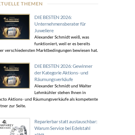
KTUELLE THEMEN
DIE BESTEN 2026:
Unternehmensberater für
Juweliere
Alexander Schmidt weiß, was
funktioniert, weil er es bereits
er verschiedensten Marktbedingungen bewiesen hat.
DIE BESTEN 2026: Gewinner
der Kategorie Aktions- und
Räumungsverkäufe
Alexander Schmidt und Walter
Lehmkühler stehen Ihnen in
cto Aktions- und Räumungsverkäufe als kompetente
tner zur Seite.
Reparierbar statt austauschbar:
Warum Service bei Edelstahl
zählt