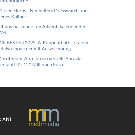
Uhrenbranche
Citizen Herbst-Neuheiten: Dresswatch und
neues Kaliber
Tiffany hat teuersten Adventskalender der
Welt
DIE BESTEN 2025: A. Ruppenthal ist starker
Edelsteinpartner mit Auszeichnung
Dorotheum-Anteile neu verteilt: Soravia
verkauft für 120 Millionen Euro
 AN!