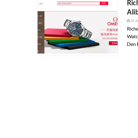
Ric
Ali
28. A
Rich
Watch
Den 