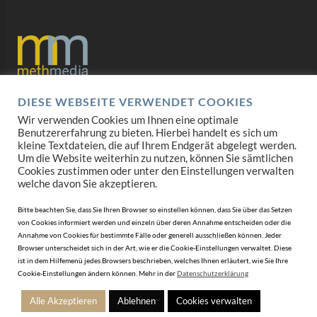
DIESE WEBSEITE VERWENDET COOKIES
Datenschutz
Wir verwenden Cookies um Ihnen eine optimale
Benutzererfahrung zu bieten. Hierbei handelt es sich um
Impressum
kleine Textdateien, die auf Ihrem Endgerät abgelegt werden.
Um die Website weiterhin zu nutzen, können Sie sämtlichen
AGB
Cookies zustimmen oder unter den Einstellungen verwalten
welche davon Sie akzeptieren.
Mediadaten
Bitte beachten Sie, dass Sie Ihren Browser so einstellen können, dass Sie über das Setzen
von Cookies informiert werden und einzeln über deren Annahme entscheiden oder die
Annahme von Cookies für bestimmte Fälle oder generell ausschließen können. Jeder
Browser unterscheidet sich in der Art, wie er die Cookie-Einstellungen verwaltet. Diese
ist in dem Hilfemenü jedes Browsers beschrieben, welches Ihnen erläutert, wie Sie Ihre
Cookie-Einstellungen ändern können. Mehr in der
Datenschutzerklärung
Alle Akzeptieren
Ablehnen
Cookies verwalten