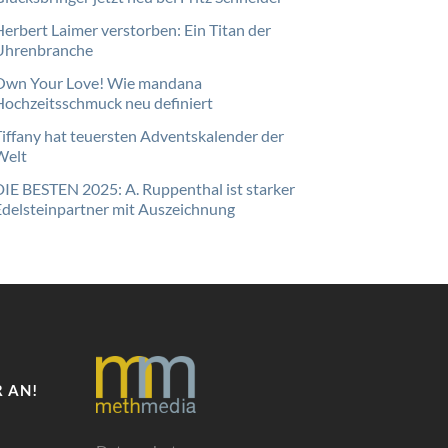
Herbert Laimer verstorben: Ein Titan der
Uhrenbranche
Own Your Love! Wie mandana
Hochzeitsschmuck neu definiert
Tiffany hat teuersten Adventskalender der
Welt
DIE BESTEN 2025: A. Ruppenthal ist starker
Edelsteinpartner mit Auszeichnung
 AN!