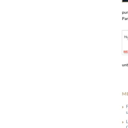
pun
Par
unt
M
G