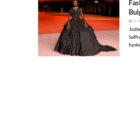
Fas
Bul
11. 
Jodi
Saffr
funke