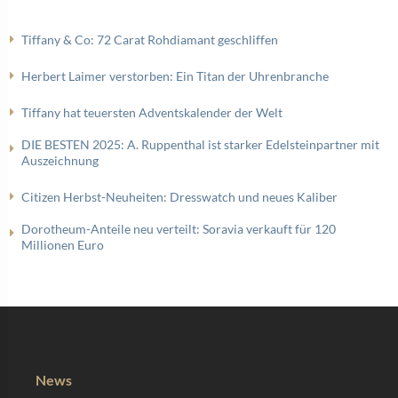
Tiffany & Co: 72 Carat Rohdiamant geschliffen
Herbert Laimer verstorben: Ein Titan der Uhrenbranche
Tiffany hat teuersten Adventskalender der Welt
DIE BESTEN 2025: A. Ruppenthal ist starker Edelsteinpartner mit
Auszeichnung
Citizen Herbst-Neuheiten: Dresswatch und neues Kaliber
Dorotheum-Anteile neu verteilt: Soravia verkauft für 120
Millionen Euro
News