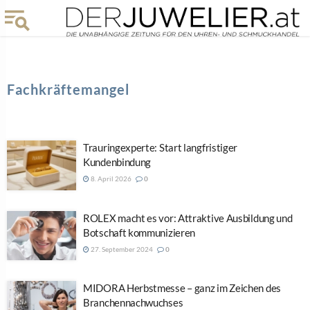
Fachkräftemangel
Trauringexperte: Start langfristiger
Kundenbindung
8. April 2026
0
ROLEX macht es vor: Attraktive Ausbildung und
Botschaft kommunizieren
27. September 2024
0
MIDORA Herbstmesse – ganz im Zeichen des
Branchennachwuchses