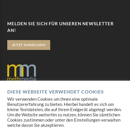
MELDEN SIE SICH FÜR UNSEREN NEWSLETTER
AN!
JETZT ANMELDEN
DIESE WEBSEITE VERWENDET COOKIES
Datenschutz
Wir verwenden Cookies um Ihnen eine optimale
Benutzererfahrung zu bieten. Hierbei handelt es sich um
Impressum
kleine Textdateien, die auf Ihrem Endgerät abgelegt werden.
Um die Website weiterhin zu nutzen, können Sie sämtlichen
AGB
Cookies zustimmen oder unter den Einstellungen verwalten
welche davon Sie akzeptieren.
Mediadaten