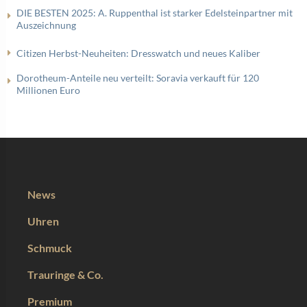
DIE BESTEN 2025: A. Ruppenthal ist starker Edelsteinpartner mit
Auszeichnung
Citizen Herbst-Neuheiten: Dresswatch und neues Kaliber
Dorotheum-Anteile neu verteilt: Soravia verkauft für 120
Millionen Euro
News
Uhren
Schmuck
Trauringe & Co.
Premium