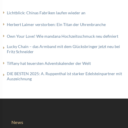
Lichtblick: Chinas Fabriken laufen wieder an
Herbert Laimer verstorben: Ein Titan der Uhrenbranche
Own Your Love! Wie mandana Hochzeitsschmuck neu definiert
Lucky Chain – das Armband mit dem Glücksbringer jetzt neu bei
Fritz Schneider
Tiffany hat teuersten Adventskalender der Welt
DIE BESTEN 2025: A. Ruppenthal ist starker Edelsteinpartner mit
Auszeichnung
News