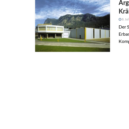
Arg
Krä
8. Ju
Der S
Erbas
Komp