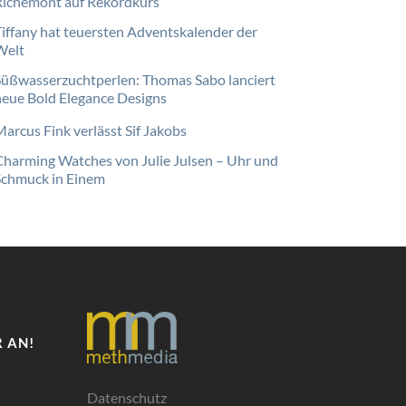
Richemont auf Rekordkurs
Tiffany hat teuersten Adventskalender der
Welt
Süßwasserzuchtperlen: Thomas Sabo lanciert
neue Bold Elegance Designs
Marcus Fink verlässt Sif Jakobs
Charming Watches von Julie Julsen – Uhr und
Schmuck in Einem
 AN!
Datenschutz