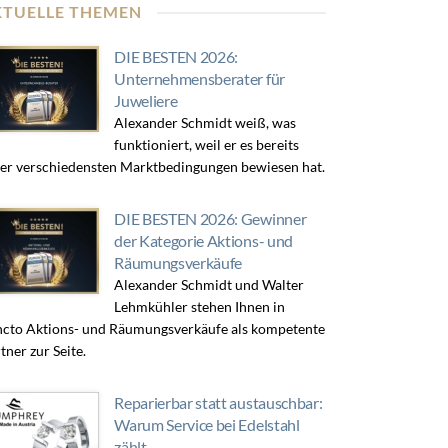
KTUELLE THEMEN
DIE BESTEN 2026:
Unternehmensberater für
Juweliere
Alexander Schmidt weiß, was
funktioniert, weil er es bereits
er verschiedensten Marktbedingungen bewiesen hat.
DIE BESTEN 2026: Gewinner
der Kategorie Aktions- und
Räumungsverkäufe
Alexander Schmidt und Walter
Lehmkühler stehen Ihnen in
cto Aktions- und Räumungsverkäufe als kompetente
tner zur Seite.
Reparierbar statt austauschbar:
Warum Service bei Edelstahl
zählt